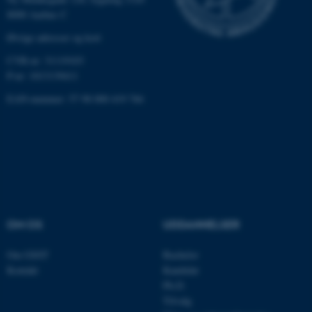
8000 Aarhus C
Øvrige adresser og kort
Navn
Udbyder / Domæne
CVR-nr: 31119103
be_typo_user
TYPO3 Association
P-nr: 1013139411
.au.dk
EAN-nummer: 57 98 000 419 766
fe_typo_user
Typo3 Association
.au.dk
OM OS
UDDANNELSER
Om GSST
Bachelor
Kontakt
Kandidat
Ph.D.
Tilvalg