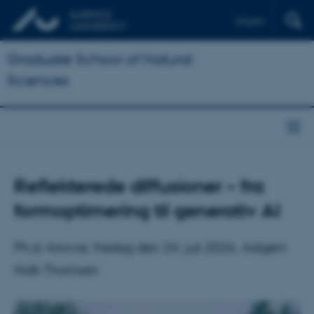
English
Graduate School of Natural
Sciences
Reflekterede diffusioner – fra
formoptimering til generativ AI
Ph.d.-forsvar, fredag den 24. juli 2026, Asbjørn
Holk Thomsen