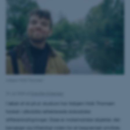
Asbjørn Holk Thomsen
24. juli 2026
af
Kristoffer Kristensen
I løbet af sit ph.d.-studium har Asbjørn Holk Thomsen
forsket i såkaldte reflekterede stokastiske
differentialligninger. Disse er matematiske objekter, der
bevæger sig tilfældigt inden for et begrænset område,