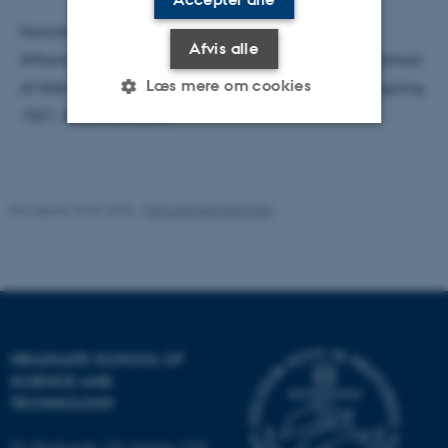
Forsvaret er offentligt.
Afvis alle
Afhandlingen ligger til gennemsyn hos Graduate School
Læs mere om cookies
of Natural Sciences (GSNS), Ny Munkegade 120, bygning
1521, 8000 Aarhus C
Nødvendige
Statistiske
Marketing
Funktionelle
Uklassificerede
Revideret 29.04.2026
-
PHD ADMINISTRATION
Nødvendige cookies hjælper
med at gøre hjemmesiden
brugbar ved at aktivere nogle
grundlæggende funktioner
GRADUATE SCHOOL OF
som navigation mm.
SCIENCE AND
TECHNOLOGY
Hjemmesiden kan ikke
fungerer uden disse cookies.
Ny Munkegade 120, bygning 1520